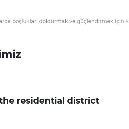
rda boşlukları doldurmak ve güçlendirmek için ku
imiz
he residential district