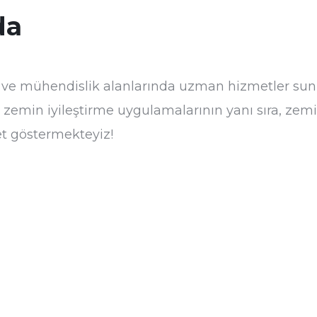
da
 ve mühendislik alanlarında uzman hizmetler sunm
i zemin iyileştirme uygulamalarının yanı sıra, zemin
et göstermekteyiz!