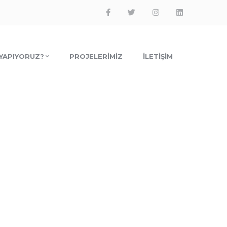
Facebook
Twitter
Instagram
LinkedIn
Profile
Profile
Profile
Profile
 YAPIYORUZ?
PROJELERIMIZ
İLETIŞIM