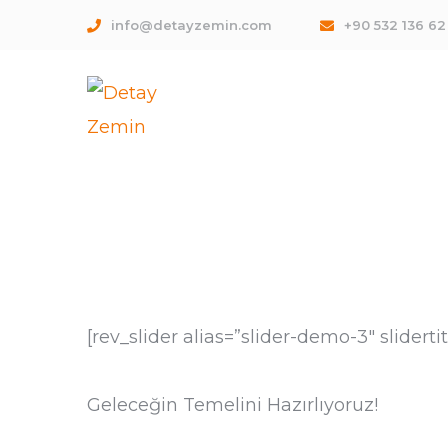
info@detayzemin.com
+90 532 136 62
[rev_slider alias=”slider-demo-3″ sliderti
Geleceğin Temelini Hazırlıyoruz!