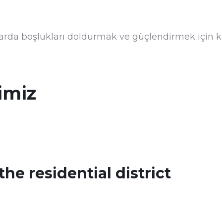
rda boşlukları doldurmak ve güçlendirmek için ku
imiz
he residential district