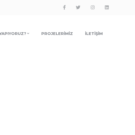
Facebook
Twitter
Instagram
LinkedIn
Profile
Profile
Profile
Profile
 YAPIYORUZ?
PROJELERIMIZ
İLETIŞIM