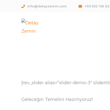
info@detayzemin.com
+90 532 136 62
[rev_slider alias=”slider-demo-3″ sliderti
Geleceğin Temelini Hazırlıyoruz!