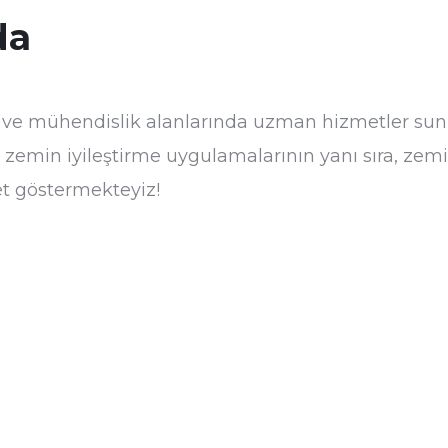
da
 ve mühendislik alanlarında uzman hizmetler sunm
i zemin iyileştirme uygulamalarının yanı sıra, zemin
et göstermekteyiz!