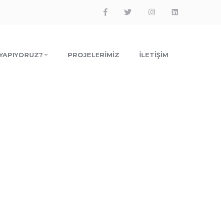
Facebook
Twitter
Instagram
LinkedIn
Profile
Profile
Profile
Profile
 YAPIYORUZ?
PROJELERIMIZ
İLETIŞIM