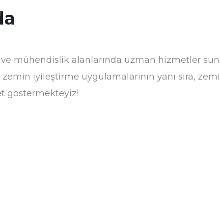
da
 ve mühendislik alanlarında uzman hizmetler sunm
i zemin iyileştirme uygulamalarının yanı sıra, zemin
et göstermekteyiz!