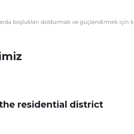
rda boşlukları doldurmak ve güçlendirmek için ku
imiz
he residential district