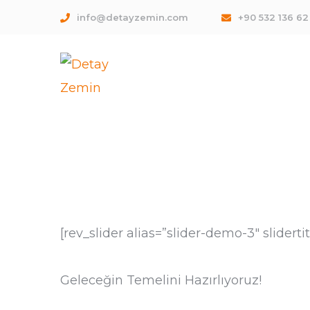
info@detayzemin.com
+90 532 136 62
[rev_slider alias=”slider-demo-3″ sliderti
Geleceğin Temelini Hazırlıyoruz!